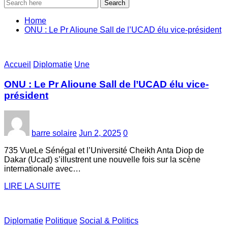
Search
Home
ONU : Le Pr Alioune Sall de l’UCAD élu vice-président
Accueil
Diplomatie
Une
ONU : Le Pr Alioune Sall de l’UCAD élu vice-
président
barre solaire
Jun 2, 2025
0
735 VueLe Sénégal et l’Université Cheikh Anta Diop de
Dakar (Ucad) s’illustrent une nouvelle fois sur la scène
internationale avec…
LIRE LA SUITE
Diplomatie
Politique
Social & Politics