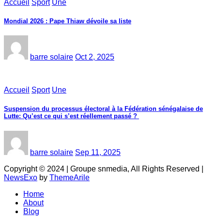
Accueil
Sport
Une
Mondial 2026 : Pape Thiaw dévoile sa liste
barre solaire
Oct 2, 2025
Accueil
Sport
Une
‎Suspension du processus électoral à la Fédération sénégalaise de
Lutte: Qu’est ce qui s’est réellement passé ? ‎‎
barre solaire
Sep 11, 2025
Copyright © 2024 | Groupe snmedia, All Rights Reserved
|
NewsExo
by
ThemeArile
Home
About
Blog