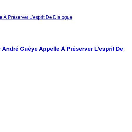
 À Préserver L’esprit De Dialogue
r André Guèye Appelle À Préserver L’esprit De