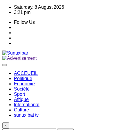
Skip
Saturday, 8 August 2026
to
3:21 pm
content
Follow Us
ACCEUEIL
Politique
Economie
Société
Sport
Afrique
International
Culture
sunuxibat tv
×