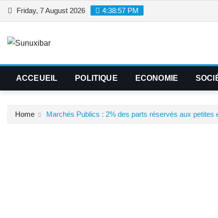
Skip
Friday, 7 August 2026
4:38:57 PM
to
content
ACCEUEIL
POLITIQUE
ECONOMIE
SOCI
Home
Marchés Publics : 2% des parts réservés aux petites 