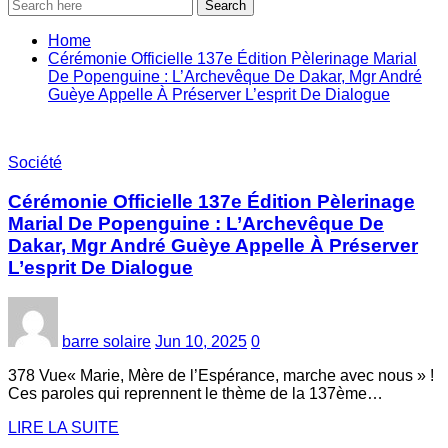
Search
Home
Cérémonie Officielle 137e Édition Pèlerinage Marial
De Popenguine : L’Archevêque De Dakar, Mgr André
Guèye Appelle À Préserver L’esprit De Dialogue
Société
Cérémonie Officielle 137e Édition Pèlerinage
Marial De Popenguine : L’Archevêque De
Dakar, Mgr André Guèye Appelle À Préserver
L’esprit De Dialogue
barre solaire
Jun 10, 2025
0
378 Vue« Marie, Mère de l’Espérance, marche avec nous » !
Ces paroles qui reprennent le thème de la 137ème…
LIRE LA SUITE