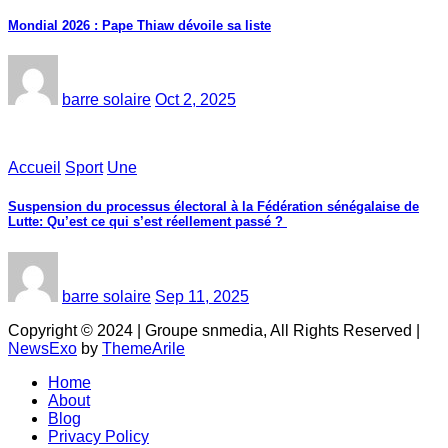
Mondial 2026 : Pape Thiaw dévoile sa liste
barre solaire
Oct 2, 2025
Accueil
Sport
Une
‎Suspension du processus électoral à la Fédération sénégalaise de
Lutte: Qu’est ce qui s’est réellement passé ? ‎‎
barre solaire
Sep 11, 2025
Copyright © 2024 | Groupe snmedia, All Rights Reserved
|
NewsExo
by
ThemeArile
Home
About
Blog
Privacy Policy