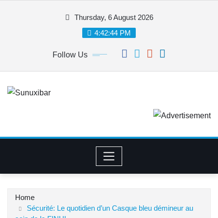
Skip
Thursday, 6 August 2026
to
content
4:42:45 PM
Follow Us
Home
Sécurité: Le quotidien d’un Casque bleu démineur au