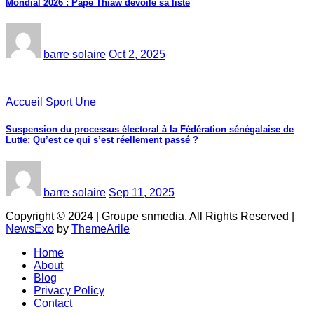
Mondial 2026 : Pape Thiaw dévoile sa liste
barre solaire
Oct 2, 2025
Accueil
Sport
Une
‎Suspension du processus électoral à la Fédération sénégalaise de
Lutte: Qu’est ce qui s’est réellement passé ? ‎‎
barre solaire
Sep 11, 2025
Copyright © 2024 | Groupe snmedia, All Rights Reserved
|
NewsExo
by
ThemeArile
Home
About
Blog
Privacy Policy
Contact