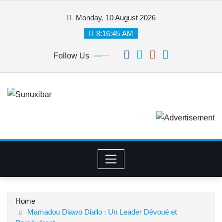
Skip
Monday, 10 August 2026
to
content
8:16:46 AM
Follow Us
Home
Mamadou Diawo Diallo : Un Leader Dévoué et