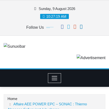
Skip
Sunday, 9 August 2026
to
content
10:27:19 AM
Follow Us
Home
Affaire AEE POWER EPC – SONAC : Thierno