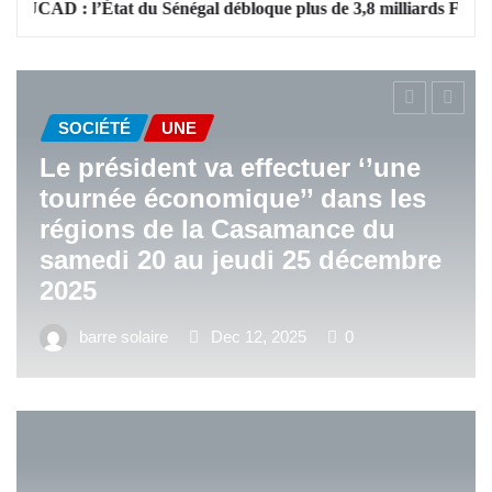
: l’État du Sénégal débloque plus de 3,8 milliards FCFA pour apai
SOCIÉTÉ
UNE
e président va effectuer ‘’une
tournée économique’’ dans les
DI
régions de la Casamance du
samedi 20 au jeudi 25 décembre
Le 
2025
d’e
barre solaire
Dec 12, 2025
0