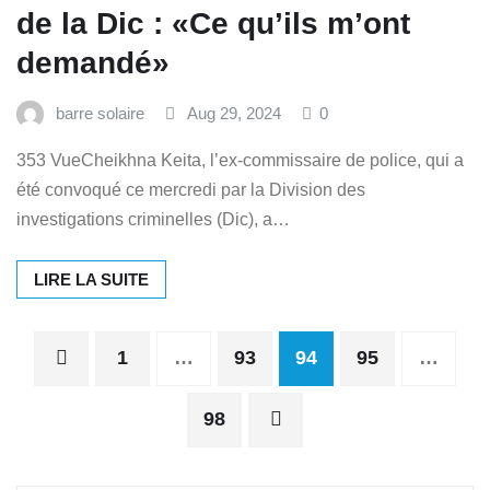
de la Dic : «Ce qu’ils m’ont
demandé»
barre solaire
Aug 29, 2024
0
353 VueCheikhna Keita, l’ex-commissaire de police, qui a
été convoqué ce mercredi par la Division des
investigations criminelles (Dic), a…
LIRE LA SUITE
Posts
1
…
93
94
95
…
pagination
98