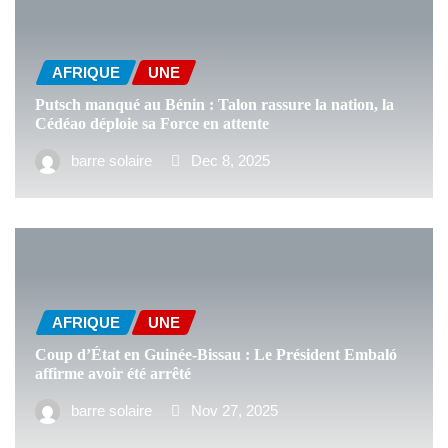
AFRIQUE
UNE
Putsch manqué au Bénin : Talon rassure la nation, la
Cédéao déploie sa Force en attente
barre solaire
Dec 8, 2025
AFRIQUE
UNE
Coup d’État en Guinée-Bissau : Le Président Embaló
affirme avoir été arrêté
barre solaire
Nov 27, 2025