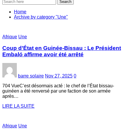
Search
Home
Archive by category "Une"
Afrique
Une
Coup d’État en Guinée-Bissau : Le Président
Embaló affirme avoir été arrêté
barre solaire
Nov 27, 2025
0
704 VueC’est désormais acté : le chef de l’État bissau-
guinéen a été renversé par une faction de son armée
après…
LIRE LA SUITE
Afrique
Une