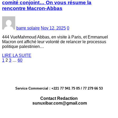
comité conjoint… On vous résume la
rencontre Macron-Abbas
barre solaire
Nov 12, 2025
0
444 VueMahmoud Abbas, en visite à Paris, et Emmanuel
Macron ont affiché leur volonté de relancer le processus
politique palestinien…
LIRE LA SUITE
Posts
1
2
3
…
60
pagination
Service Commercial : +221 77 941 75 05 / 77 279 66 53
Contact Redaction
sunuxibar.com@gmail.com