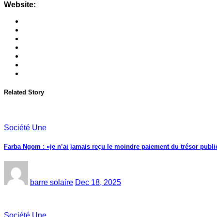
Website:
Related Story
Société
Une
Farba Ngom : «je n’ai jamais reçu le moindre paiement du trésor public
barre solaire
Dec 18, 2025
Société
Une