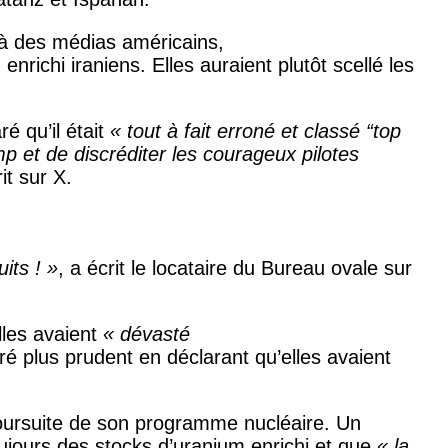
 à des médias américains,
ichi iraniens. Elles auraient plutôt scellé les
é qu’il était
« tout à fait erroné et classé “top
p et de discréditer les courageux pilotes
rit sur X.
its ! »
, a écrit le locataire du Bureau ovale sur
lles avaient
« dévasté
ré plus prudent en déclarant qu’elles avaient
oursuite de son programme nucléaire. Un
oujours des stocks d’uranium enrichi et que
« la