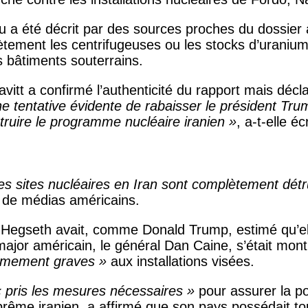
nu a été décrit par des sources proches du dossier
ment les centrifugeuses ou les stocks d’uranium enr
es bâtiments souterrains.
itt a confirmé l’authenticité du rapport mais déclar
ne tentative évidente de rabaisser le président Trum
truire le programme nucléaire iranien »
, a-t-elle éc
es sites nucléaires en Iran sont complètement détru
s de médias américains.
te Hegseth avait, comme Donald Trump, estimé qu’e
-major américain, le général Dan Caine, s’était mont
êmement graves »
aux installations visées.
« pris les mesures nécessaires »
pour assurer la p
suprême iranien, a affirmé que son pays possédait t