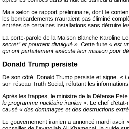
Mais selon ce rapport préliminaire, dont le conte
les bombardements n’auraient pas éliminé complète
entrées de certaines installations sans détruire l
La porte-parole de la Maison Blanche Karoline Leav
secret” et pourtant divulgué »
. Cette fuite
« est u
qui ont parfaitement exécuté leur mission pour dé
Donald Trump persiste
De son côté, Donald Trump persiste et signe.
« L
son réseau Truth Social, réfutant les information
Après les frappes, le ministre de la Défense Pe
le programme nucléaire iranien »
. Le chef d’état
causé
« des dommages et des destructions extr
Le gouvernement iranien a annoncé mardi avoir
conseiller de l’ayatollah Ali Khamenei, le guide 