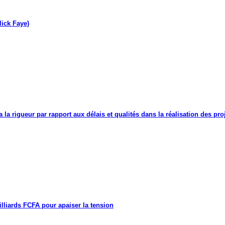
lick Faye)
a la rigueur par rapport aux délais et qualités dans la réalisation des proj
lliards FCFA pour apaiser la tension