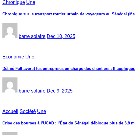
Chronique
Une
Chronique sur le transport routier urbain de voyageurs au Sénégal (Ma
barre solaire
Dec 10, 2025
Economie
Une
Déthié Fall avertit les entreprises en charge des chantiers : Il appliquer
barre solaire
Dec 9, 2025
Accueil
Société
Une
Crise des bourses à l’UCAD : l’État du Sénégal débloque plus de 3,8 mi