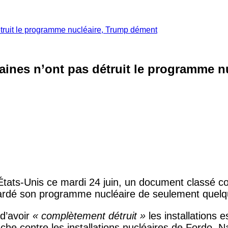
détruit le programme nucléaire, Trump dément
icaines n’ont pas détruit le programme 
États-Unis ce mardi 24 juin, un document classé co
retardé son programme nucléaire de seulement quel
 d’avoir
« complètement détruit »
les installations 
he contre les installations nucléaires de Fordo, N