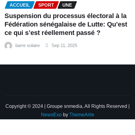
ACCUEIL
SPORT
UNE
‎Suspension du processus électoral à la
Fédération sénégalaise de Lutte: Qu’est
ce qui s’est réellement passé ? ‎‎
barre solaire
Sep 11, 2025
Copyright © 2024 | Groupe snmedia, All Rights Reserved
|
NewsExo
by
ThemeArile
Home
About
Blog
Privacy Policy
Contact