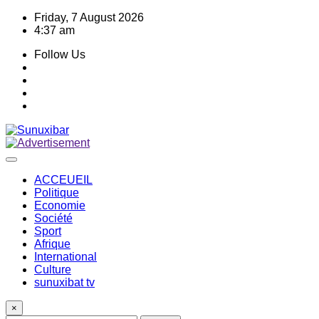
Skip
Friday, 7 August 2026
to
4:37 am
content
Follow Us
ACCEUEIL
Politique
Economie
Société
Sport
Afrique
International
Culture
sunuxibat tv
×