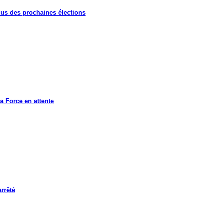
lus des prochaines élections
a Force en attente
rrêté