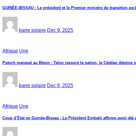
GUINÉE-BISSAU : Le président et le Premier ministre de transition exc
barre solaire
Dec 9, 2025
Afrique
Une
Putsch manqué au Bénin : Talon rassure la nation, la Cédéao déploie s
barre solaire
Dec 8, 2025
Afrique
Une
Coup d’État en Guinée-Bissau : Le Président Embaló affirme avoir été a