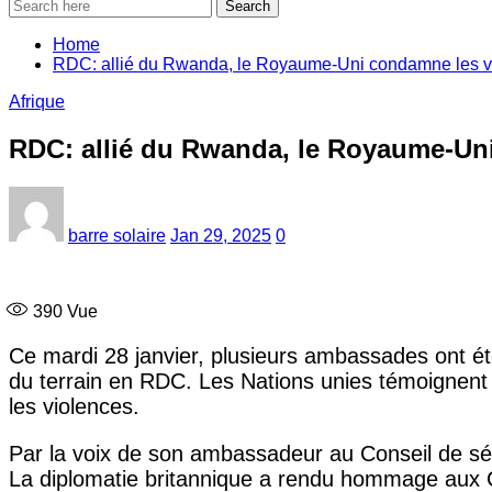
Search
Home
RDC: allié du Rwanda, le Royaume-Uni condamne les vi
Afrique
RDC: allié du Rwanda, le Royaume-Uni
barre solaire
Jan 29, 2025
0
390
Vue
Ce mardi 28 janvier, plusieurs ambassades ont ét
du terrain en RDC. Les Nations unies témoignent 
les violences.
Par la voix de son ambassadeur au Conseil de séc
La diplomatie britannique a rendu hommage aux C