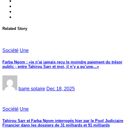
Related Story
Société
Une
Farba Ngom : «je n’ai jamais reçu le moindre paiement du trésor
public ; entre Tahirou Sarr et moi, il n’y a qu’une…»
barre solaire
Dec 18, 2025
Société
Une
Tahirou Sarr et Farba Ngom interrogés hier par le Pool Judiciaire
Financier dans les dossiers de 31 milliards et 91 milliards