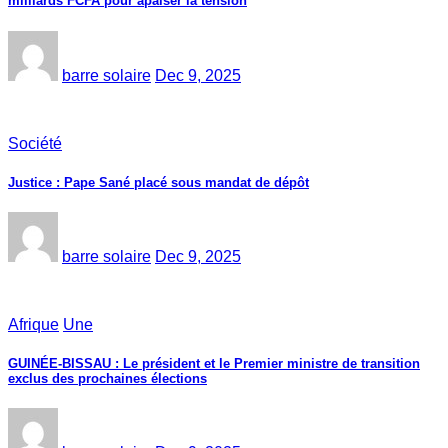
milliards FCFA pour apaiser la tension
barre solaire
Dec 9, 2025
Société
Justice : Pape Sané placé sous mandat de dépôt
barre solaire
Dec 9, 2025
Afrique
Une
GUINÉE-BISSAU : Le président et le Premier ministre de transition
exclus des prochaines élections