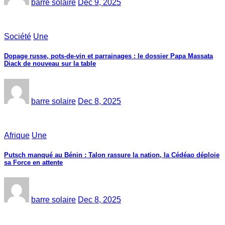
barre solaire
Dec 9, 2025
Société
Une
Dopage russe, pots-de-vin et parrainages : le dossier Papa Massata
Diack de nouveau sur la table
barre solaire
Dec 8, 2025
Afrique
Une
Putsch manqué au Bénin : Talon rassure la nation, la Cédéao déploie
sa Force en attente
barre solaire
Dec 8, 2025