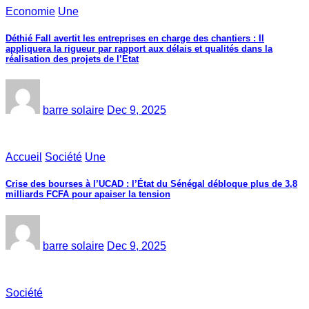
Economie
Une
Déthié Fall avertit les entreprises en charge des chantiers : Il
appliquera la rigueur par rapport aux délais et qualités dans la
réalisation des projets de l’Etat
barre solaire
Dec 9, 2025
Accueil
Société
Une
Crise des bourses à l’UCAD : l’État du Sénégal débloque plus de 3,8
milliards FCFA pour apaiser la tension
barre solaire
Dec 9, 2025
Société