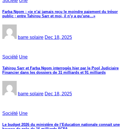
Société
Une
Farba Ngom : «je n’ai jamais reçu le moindre paiement du trésor
public ; entre Tahirou Sarr et moi, il n’y a qu’une…»
barre solaire
Dec 18, 2025
Société
Une
Tahirou Sarr et Farba Ngom interrogés hier par le Pool Judiciaire
Financier dans les dossiers de 31 milliards et 91 milliards
barre solaire
Dec 18, 2025
Société
Une
Le budget 2026 du ministère de l’Education nationale connait une
hausse de près de 16 milliards FCFA.