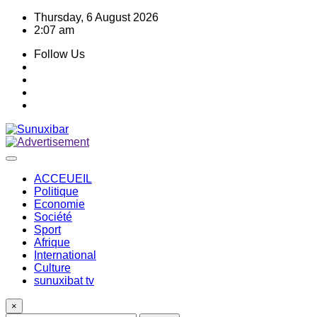
Skip
Thursday, 6 August 2026
to
2:07 am
content
Follow Us
ACCEUEIL
Politique
Economie
Société
Sport
Afrique
International
Culture
sunuxibat tv
×