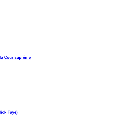
 la Cour suprême
lick Faye)