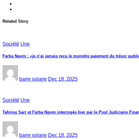
Related Story
Société
Une
Farba Ngom : «je n’ai jamais reçu le moindre paiement du trésor public
barre solaire
Dec 18, 2025
Société
Une
Tahirou Sarr et Farba Ngom interrogés hier par le Pool Judiciaire Finan
barre solaire
Dec 18, 2025