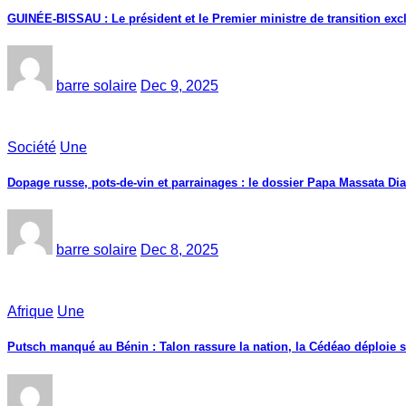
GUINÉE-BISSAU : Le président et le Premier ministre de transition exc
barre solaire
Dec 9, 2025
Société
Une
Dopage russe, pots-de-vin et parrainages : le dossier Papa Massata Dia
barre solaire
Dec 8, 2025
Afrique
Une
Putsch manqué au Bénin : Talon rassure la nation, la Cédéao déploie s