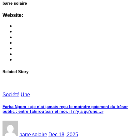
barre solaire
Website:
Related Story
Société
Une
Farba Ngom : «je n’ai jamais reçu le moindre paiement du trésor
public ; entre Tahirou Sarr et moi, il n’y a qu’une…»
barre solaire
Dec 18, 2025