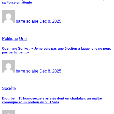
sa Force en attente
barre solaire
Dec 8, 2025
Politique
Une
Ousmane Sonko : « Je ne vois pas une élection à laquelle je ne peux
pas participer…»
barre solaire
Dec 8, 2025
Société
Diourbel : 15 homosexuels arrêtés dont un charlatan, un maître
coranique et un porteur du VIH Sida