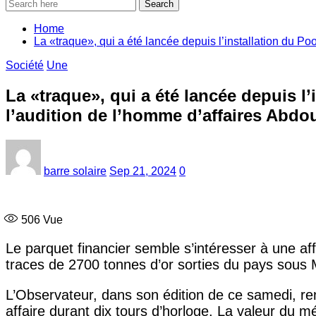
Search
Home
La «traque», qui a été lancée depuis l’installation du Poo
Société
Une
La «traque», qui a été lancée depuis l’
l’audition de l’homme d’affaires Abdou
barre solaire
Sep 21, 2024
0
506
Vue
Le parquet financier semble s’intéresser à une aff
traces de 2700 tonnes d’or sorties du pays sous 
L’Observateur, dans son édition de ce samedi, r
affaire durant dix tours d’horloge. La valeur du m