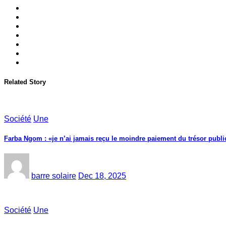
Related Story
Société
Une
Farba Ngom : «je n’ai jamais reçu le moindre paiement du trésor public
barre solaire
Dec 18, 2025
Société
Une