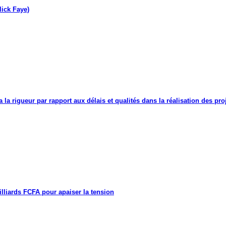
lick Faye)
a la rigueur par rapport aux délais et qualités dans la réalisation des proj
lliards FCFA pour apaiser la tension