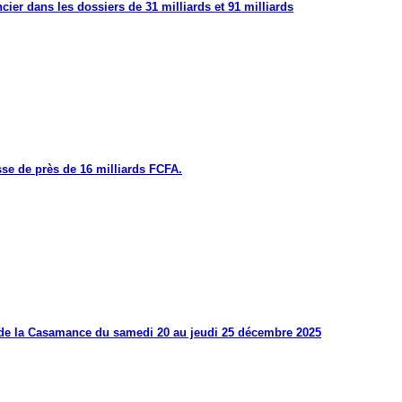
cier dans les dossiers de 31 milliards et 91 milliards
se de près de 16 milliards FCFA.
s de la Casamance du samedi 20 au jeudi 25 décembre 2025