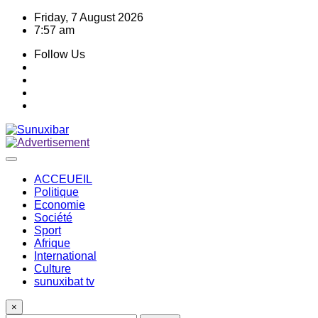
Skip
Friday, 7 August 2026
to
7:57 am
content
Follow Us
ACCEUEIL
Politique
Economie
Société
Sport
Afrique
International
Culture
sunuxibat tv
×