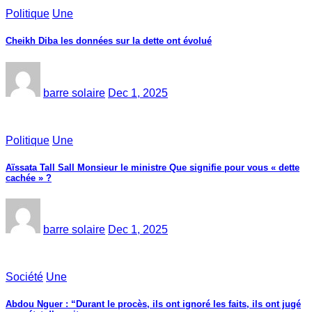
Politique
Une
Cheikh Diba les données sur la dette ont évolué
barre solaire
Dec 1, 2025
Politique
Une
Aïssata Tall Sall Monsieur le ministre Que signifie pour vous « dette
cachée » ?
barre solaire
Dec 1, 2025
Société
Une
Abdou Nguer : “Durant le procès, ils ont ignoré les faits, ils ont jugé