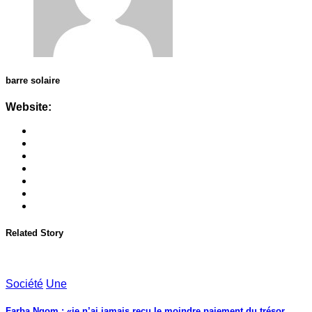
barre solaire
Website:
Related Story
Société
Une
Farba Ngom : «je n’ai jamais reçu le moindre paiement du trésor