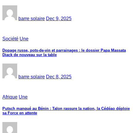
barre solaire
Dec 9, 2025
Société
Une
Dopage russe, pots-de-vin et parrainages : le dossier Papa Massata
Diack de nouveau sur la table
barre solaire
Dec 8, 2025
Afrique
Une
Putsch manqué au Bénin : Talon rassure la nation, la Cédéao déploie
sa Force en attente