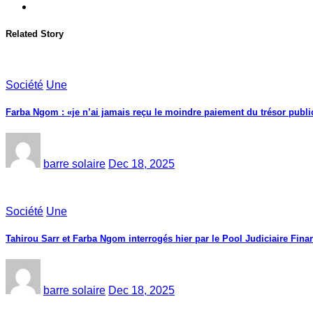
Related Story
Société
Une
Farba Ngom : «je n’ai jamais reçu le moindre paiement du trésor public
barre solaire
Dec 18, 2025
Société
Une
Tahirou Sarr et Farba Ngom interrogés hier par le Pool Judiciaire Finan
barre solaire
Dec 18, 2025