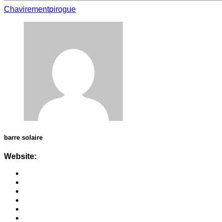
Chavirement
pirogue
barre solaire
Website: