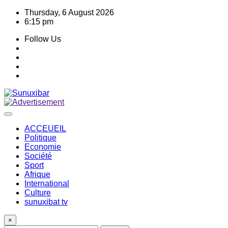
Skip
Thursday, 6 August 2026
to
6:15 pm
content
Follow Us
ACCEUEIL
Politique
Economie
Société
Sport
Afrique
International
Culture
sunuxibat tv
×