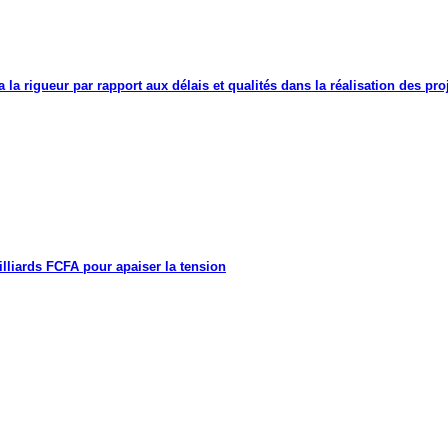
a la rigueur par rapport aux délais et qualités dans la réalisation des proj
lliards FCFA pour apaiser la tension