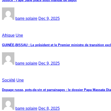
Justice : Pape Sané placé sous mandat de dépôt
barre solaire
Dec 9, 2025
Afrique
Une
GUINÉE-BISSAU : Le président et le Premier ministre de transition exc
barre solaire
Dec 9, 2025
Société
Une
Dopage russe, pots-de-vin et parrainages : le dossier Papa Massata Dia
barre solaire
Dec 8, 2025