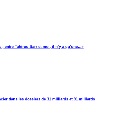
 ; entre Tahirou Sarr et moi, il n’y a qu’une…»
cier dans les dossiers de 31 milliards et 91 milliards