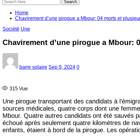
Search
Home
Chavirement d’une pirogue a Mbour: 04 morts et plusieur
Société
Une
Chavirement d’une pirogue a Mbour: 04
barre solaire
Sep 9, 2024
0
315
Vue
Une pirogue transportant des candidats à l’émigr
sources médicales, quatre corps dont une femme 
Mbour. Quatre autres candidats ont été sauvés pa
échoué après seulement quatre kilomètres de na
enfants, étaient à bord de la pirogue. Les opérati