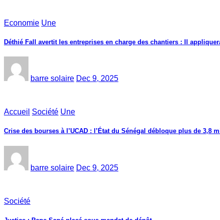
Economie
Une
Déthié Fall avertit les entreprises en charge des chantiers : Il appliquer
barre solaire
Dec 9, 2025
Accueil
Société
Une
Crise des bourses à l’UCAD : l’État du Sénégal débloque plus de 3,8 mi
barre solaire
Dec 9, 2025
Société