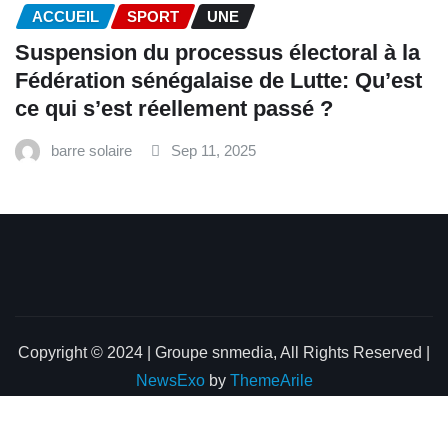
ACCUEIL
SPORT
UNE
‎Suspension du processus électoral à la
Fédération sénégalaise de Lutte: Qu’est
ce qui s’est réellement passé ? ‎‎
barre solaire
Sep 11, 2025
Copyright © 2024 | Groupe snmedia, All Rights Reserved
|
NewsExo
by
ThemeArile
Home
About
Blog
Privacy Policy
Contact