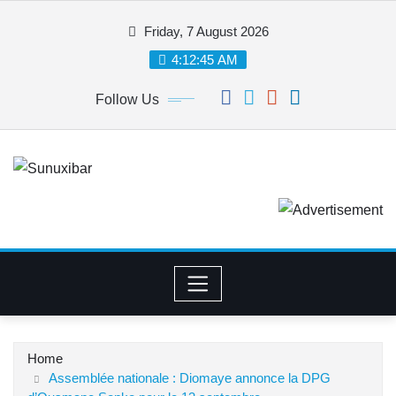
Skip
Friday, 7 August 2026
to
content
4:12:45 AM
Follow Us
Home
Assemblée nationale : Diomaye annonce la DPG