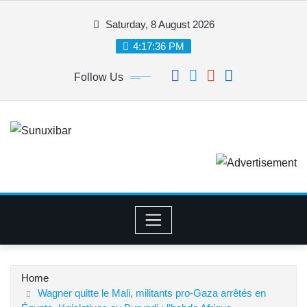
Skip
Saturday, 8 August 2026
to
content
4:17:37 PM
Follow Us
Home
Wagner quitte le Mali, militants pro-Gaza arrêtés en