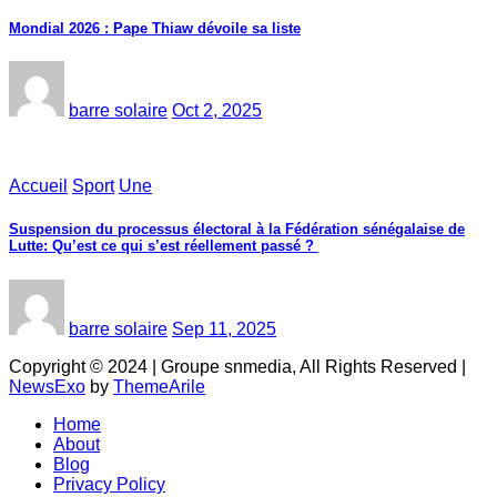
Mondial 2026 : Pape Thiaw dévoile sa liste
barre solaire
Oct 2, 2025
Accueil
Sport
Une
‎Suspension du processus électoral à la Fédération sénégalaise de
Lutte: Qu’est ce qui s’est réellement passé ? ‎‎
barre solaire
Sep 11, 2025
Copyright © 2024 | Groupe snmedia, All Rights Reserved
|
NewsExo
by
ThemeArile
Home
About
Blog
Privacy Policy