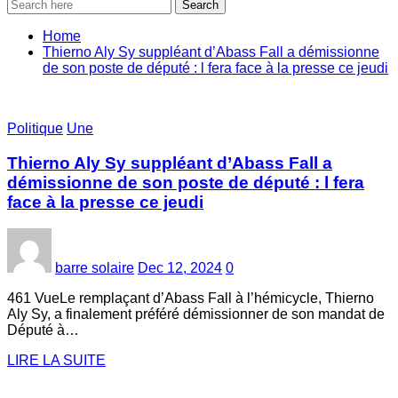
Search
Home
Thierno Aly Sy suppléant d’Abass Fall a démissionne
de son poste de député : l fera face à la presse ce jeudi
Politique
Une
Thierno Aly Sy suppléant d’Abass Fall a
démissionne de son poste de député : l fera
face à la presse ce jeudi
barre solaire
Dec 12, 2024
0
461 VueLe remplaçant d’Abass Fall à l’hémicycle, Thierno
Aly Sy, a finalement préféré démissionner de son mandat de
Député à…
LIRE LA SUITE