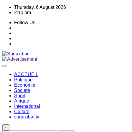
Skip
Thursday, 6 August 2026
to
2:10 am
content
Follow Us
ACCEUEIL
Politique
Economie
Société
Sport
Afrique
International
Culture
sunuxibat tv
×