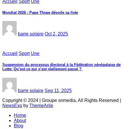
Accueil
Sport
Une
Mondial 2026 : Pape Thiaw dévoile sa liste
barre solaire
Oct 2, 2025
Accueil
Sport
Une
‎Suspension du processus électoral à la Fédération sénégalaise de
Lutte: Qu’est ce qui s’est réellement passé ? ‎‎
barre solaire
Sep 11, 2025
Copyright © 2024 | Groupe snmedia, All Rights Reserved
|
NewsExo
by
ThemeArile
Home
About
Blog