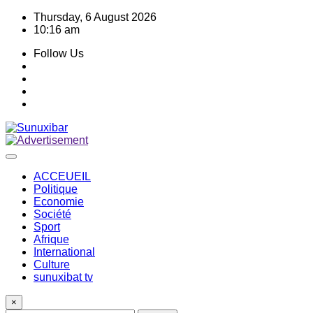
Skip
Thursday, 6 August 2026
to
10:16 am
content
Follow Us
ACCEUEIL
Politique
Economie
Société
Sport
Afrique
International
Culture
sunuxibat tv
×