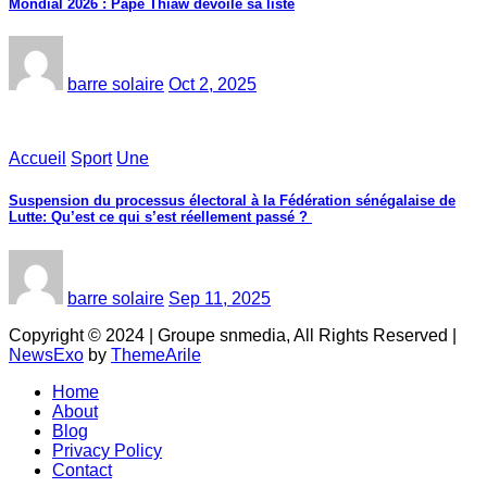
Mondial 2026 : Pape Thiaw dévoile sa liste
barre solaire
Oct 2, 2025
Accueil
Sport
Une
‎Suspension du processus électoral à la Fédération sénégalaise de
Lutte: Qu’est ce qui s’est réellement passé ? ‎‎
barre solaire
Sep 11, 2025
Copyright © 2024 | Groupe snmedia, All Rights Reserved
|
NewsExo
by
ThemeArile
Home
About
Blog
Privacy Policy
Contact