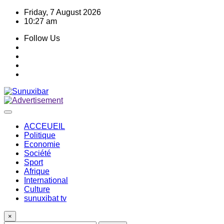
Skip
Friday, 7 August 2026
to
10:27 am
content
Follow Us
ACCEUEIL
Politique
Economie
Société
Sport
Afrique
International
Culture
sunuxibat tv
×