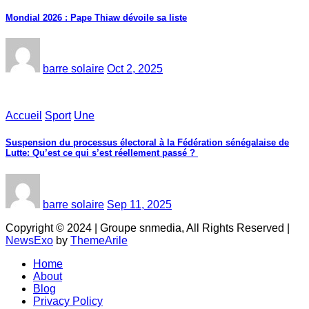
Mondial 2026 : Pape Thiaw dévoile sa liste
barre solaire
Oct 2, 2025
Accueil
Sport
Une
‎Suspension du processus électoral à la Fédération sénégalaise de
Lutte: Qu’est ce qui s’est réellement passé ? ‎‎
barre solaire
Sep 11, 2025
Copyright © 2024 | Groupe snmedia, All Rights Reserved
|
NewsExo
by
ThemeArile
Home
About
Blog
Privacy Policy