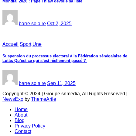
Mondial 2026 : Pape Thiaw dévoile sa liste
barre solaire
Oct 2, 2025
Accueil
Sport
Une
‎Suspension du processus électoral à la Fédération sénégalaise de
Lutte: Qu’est ce qui s’est réellement passé ? ‎‎
barre solaire
Sep 11, 2025
Copyright © 2024 | Groupe snmedia, All Rights Reserved
|
NewsExo
by
ThemeArile
Home
About
Blog
Privacy Policy
Contact