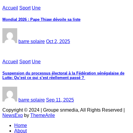
Accueil
Sport
Une
Mondial 2026 : Pape Thiaw dévoile sa liste
barre solaire
Oct 2, 2025
Accueil
Sport
Une
‎Suspension du processus électoral à la Fédération sénégalaise de
Lutte: Qu’est ce qui s’est réellement passé ? ‎‎
barre solaire
Sep 11, 2025
Copyright © 2024 | Groupe snmedia, All Rights Reserved
|
NewsExo
by
ThemeArile
Home
About