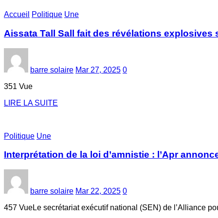
Accueil
Politique
Une
Aissata Tall Sall fait des révélations explosives s
barre solaire
Mar 27, 2025
0
351 Vue
LIRE LA SUITE
Politique
Une
Interprétation de la loi d’amnistie : l’Apr anno
barre solaire
Mar 22, 2025
0
457 VueLe secrétariat exécutif national (SEN) de l’Alliance pou