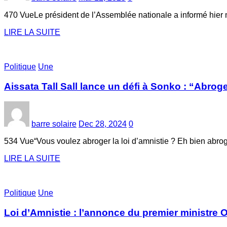
470 VueLe président de l’Assemblée nationale a informé hier m
LIRE LA SUITE
Politique
Une
Aissata Tall Sall lance un défi à Sonko : “Abro
barre solaire
Dec 28, 2024
0
534 Vue“Vous voulez abroger la loi d’amnistie ? Eh bien abr
LIRE LA SUITE
Politique
Une
Loi d’Amnistie : l’annonce du premier ministr