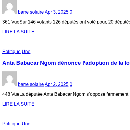
barre solaire
Apr 3, 2025
0
361 VueSur 146 votants 126 députés ont voté pour, 20 députés o
LIRE LA SUITE
Politique
Une
Anta Babacar Ngom dénonce l’adoption de la loi 
barre solaire
Apr 2, 2025
0
448 VueLa députée Anta Babacar Ngom s’oppose fermement à l’a
LIRE LA SUITE
Politique
Une