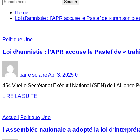
Search
Home
Loi d’amnistie : l’APR accuse le Pastef de « trahison » et
Politique
Une
Loi d’amnistie : l’APR accuse le Pastef de « trah
barre solaire
Apr 3, 2025
0
454 VueLe Secrétariat Exécutif National (SEN) de l’Alliance P
LIRE LA SUITE
Accueil
Politique
Une
l’Assemblée nationale a adopté la loi d’interpréta