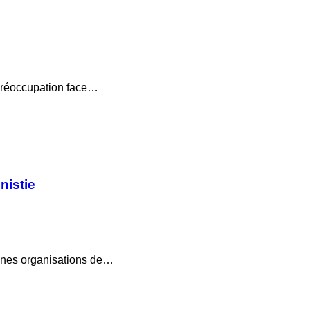
 préoccupation face…
nistie
aines organisations de…