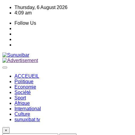
Skip
Thursday, 6 August 2026
to
4:09 am
content
Follow Us
ACCEUEIL
Politique
Economie
Société
Sport
Afrique
International
Culture
sunuxibat tv
×