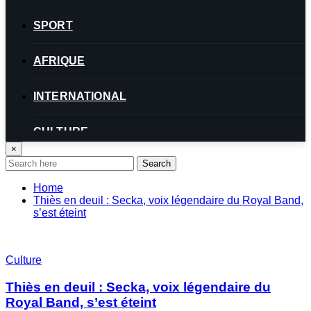
SPORT
AFRIQUE
INTERNATIONAL
CULTURE
×
Search
SUNUXIBAT TV
Home
Thiès en deuil : Secka, voix légendaire du Royal Band,
s’est éteint
Culture
Thiès en deuil : Secka, voix légendaire du
Royal Band, s’est éteint