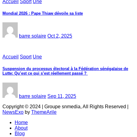
Accueil
Sport
Une
Mondial 2026 : Pape Thiaw dévoile sa liste
barre solaire
Oct 2, 2025
Accueil
Sport
Une
‎Suspension du processus électoral à la Fédération sénégalaise de
Lutte: Qu’est ce qui s’est réellement passé ? ‎‎
barre solaire
Sep 11, 2025
Copyright © 2024 | Groupe snmedia, All Rights Reserved
|
NewsExo
by
ThemeArile
Home
About
Blog