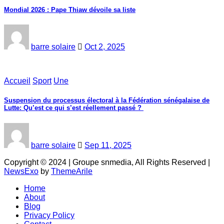
Mondial 2026 : Pape Thiaw dévoile sa liste
barre solaire
Oct 2, 2025
Accueil
Sport
Une
‎Suspension du processus électoral à la Fédération sénégalaise de
Lutte: Qu’est ce qui s’est réellement passé ? ‎‎
barre solaire
Sep 11, 2025
Copyright © 2024 | Groupe snmedia, All Rights Reserved
|
NewsExo
by
ThemeArile
Home
About
Blog
Privacy Policy