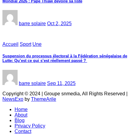
Mondial 2026 : Pape Thiaw dévoile sa liste
barre solaire
Oct 2, 2025
Accueil
Sport
Une
‎Suspension du processus électoral à la Fédération sénégalaise de
Lutte: Qu’est ce qui s’est réellement passé ? ‎‎
barre solaire
Sep 11, 2025
Copyright © 2024 | Groupe snmedia, All Rights Reserved
|
NewsExo
by
ThemeArile
Home
About
Blog
Privacy Policy
Contact