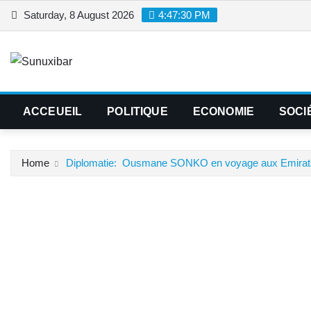
Skip
Saturday, 8 August 2026
4:47:31 PM
to
content
ACCEUEIL
POLITIQUE
ECONOMIE
SOCI
Home
‎Diplomatie: Ousmane SONKO en voyage aux Emirats