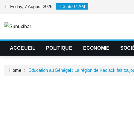
Skip
Friday, 7 August 2026
3:56:07 AM
to
content
ACCEUEIL
POLITIQUE
ECONOMIE
SOCI
Home
‎‎Education au Sénégal : La région de Kaolack fait toujou