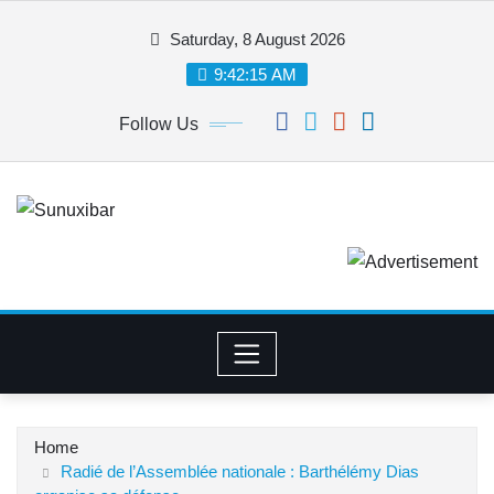
Skip
Saturday, 8 August 2026
to
content
9:42:15 AM
Follow Us
Home
Radié de l’Assemblée nationale : Barthélémy Dias