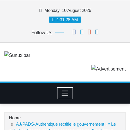
Skip
Monday, 10 August 2026
to
content
4:31:29 AM
Follow Us
Home
AJ/PADS-Authentique rectifie le gouvernement : « Le