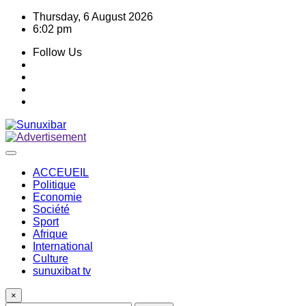
Skip
Thursday, 6 August 2026
to
6:02 pm
content
Follow Us
ACCEUEIL
Politique
Economie
Société
Sport
Afrique
International
Culture
sunuxibat tv
×