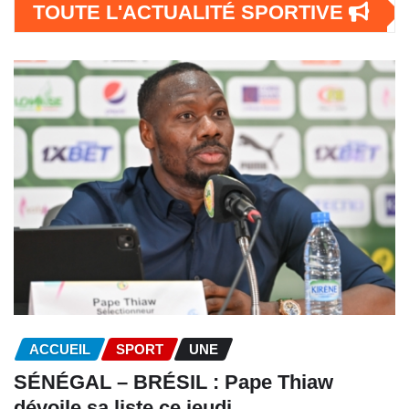
TOUTE L'ACTUALITÉ SPORTIVE
ACCUEIL
SPORT
UNE
SÉNÉGAL – BRÉSIL : Pape Thiaw
dévoile sa liste ce jeudi