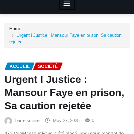
Home
Urgent ! Justice : Mansour Faye en prison, Sa caution
rejetée
ACCUEIL
SOCIÉTÉ
Urgent ! Justice :
Mansour Faye en prison,
Sa caution rejetée
barre solaire
May 27, 2025
0
473 VueMansour Faye a été placé lundi sous mandat de