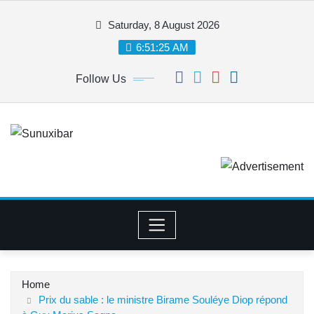
Skip
Saturday, 8 August 2026
to
content
6:51:25 AM
Follow Us
Home
Prix du sable : le ministre Birame Souléye Diop répond