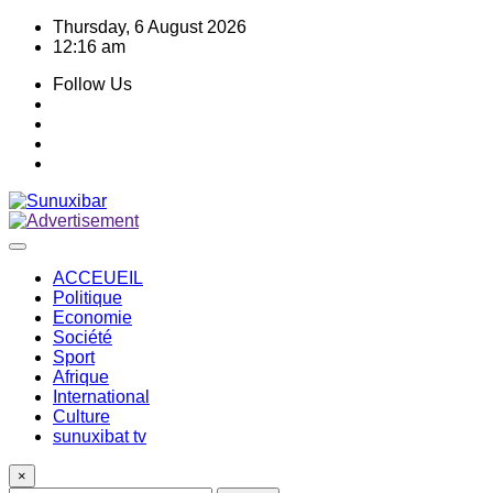
Skip
Thursday, 6 August 2026
to
12:16 am
content
Follow Us
ACCEUEIL
Politique
Economie
Société
Sport
Afrique
International
Culture
sunuxibat tv
×