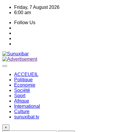
Skip
Friday, 7 August 2026
to
6:00 am
content
Follow Us
ACCEUEIL
Politique
Economie
Société
Sport
Afrique
International
Culture
sunuxibat tv
×