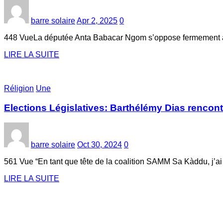
barre solaire
Apr 2, 2025
0
448 VueLa députée Anta Babacar Ngom s’oppose fermement à l’a
LIRE LA SUITE
Réligion
Une
Elections Législatives: Barthélémy Dias rencontr
barre solaire
Oct 30, 2024
0
561 Vue “En tant que tête de la coalition SAMM Sa Kàddu, j’
LIRE LA SUITE