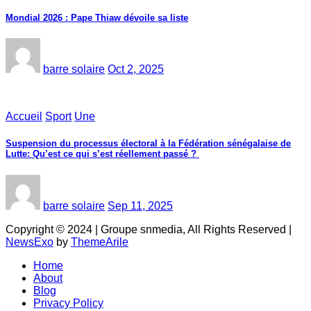
Mondial 2026 : Pape Thiaw dévoile sa liste
barre solaire
Oct 2, 2025
Accueil
Sport
Une
‎Suspension du processus électoral à la Fédération sénégalaise de
Lutte: Qu’est ce qui s’est réellement passé ? ‎‎
barre solaire
Sep 11, 2025
Copyright © 2024 | Groupe snmedia, All Rights Reserved
|
NewsExo
by
ThemeArile
Home
About
Blog
Privacy Policy