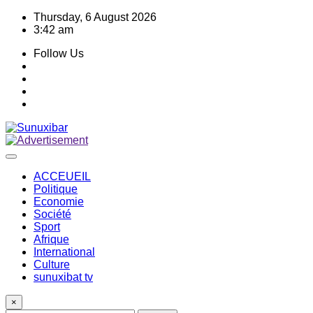
Skip
Thursday, 6 August 2026
to
3:42 am
content
Follow Us
ACCEUEIL
Politique
Economie
Société
Sport
Afrique
International
Culture
sunuxibat tv
×