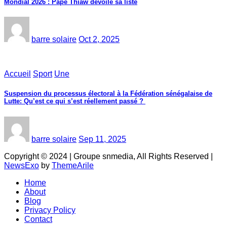
Mondial 2026 : Pape Thiaw dévoile sa liste
barre solaire
Oct 2, 2025
Accueil
Sport
Une
‎Suspension du processus électoral à la Fédération sénégalaise de
Lutte: Qu’est ce qui s’est réellement passé ? ‎‎
barre solaire
Sep 11, 2025
Copyright © 2024 | Groupe snmedia, All Rights Reserved
|
NewsExo
by
ThemeArile
Home
About
Blog
Privacy Policy
Contact